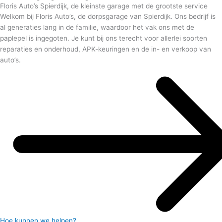
Floris Auto’s Spierdijk, de kleinste garage met de grootste service
Welkom bij Floris Auto’s, de dorpsgarage van Spierdijk. Ons bedrijf is
al generaties lang in de familie, waardoor het vak ons met de
paplepel is ingegoten. Je kunt bij ons terecht voor allerlei soorten
reparaties en onderhoud, APK-keuringen en de in- en verkoop van
auto’s.
Hoe kunnen we helpen?