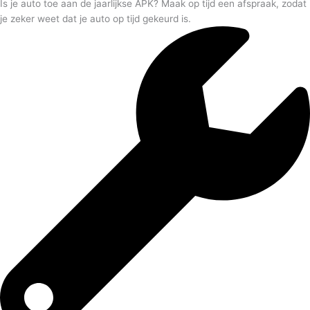
Is je auto toe aan de jaarlijkse APK? Maak op tijd een afspraak, zodat
je zeker weet dat je auto op tijd gekeurd is.